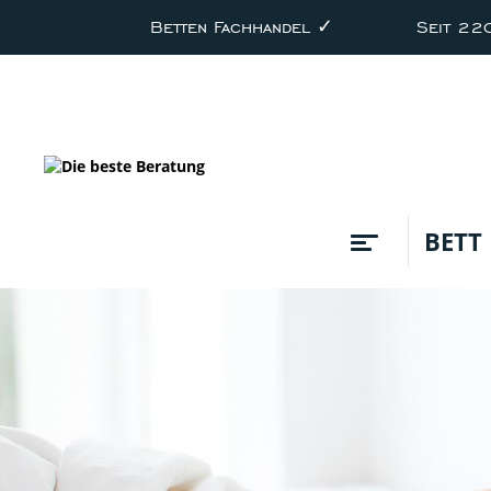
Betten Fachhandel ✓
Seit 22
BETT