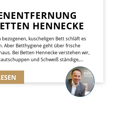
KENENTFERNUNG
ETTEN HENNECKE
h bezogenen, kuscheligen Bett schläft es
. Aber Betthygiene geht über frische
naus. Bei Betten Hennecke verstehen wir,
Hautschuppen und Schweiß ständige,
ettgenossen sind und bieten Ihnen daher
ssionellen Betten Hennecke
LESEN
igungsservice an.