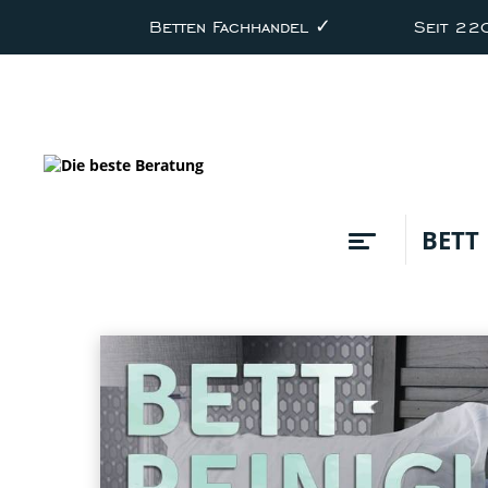
Betten Fachhandel ✓
Seit 22
BETT