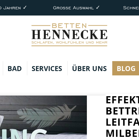
0 Jahren ✓
Große Auswahl ✓
Schne
BAD
SERVICES
ÜBER UNS
BLOG
EFFEK
BETTR
LEITF
MILB