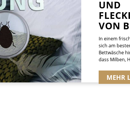
UND
FLEC
VON B
In einem frisc
sich am besten
Bettwäsche hi
dass Milben, 
unsichtbare B
unseren profe
MEHR 
Matratzenrein